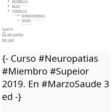
EN DIRECTO
BLOG
CONTACTO
DÓNDE ESTAMOS
RR.HH.
Search
Mi cuenta
My cart
{- Curso #Neuropatias
#Miembro #Supeior
2019. En #MarzoSaude 3
ed -}