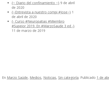
{~ Diario del confinamiento ~}
9 de abril
de 2020
{~Entrevista a nuestro compi #Jose~}
1
de abril de 2020
{- Curso #Neuropatias #Miembro
#Supeior 2019. En #MarzoSaude 3 ed -}
11 de marzo de 2019
En
Marzo Saúde
,
Medios
,
Noticias
,
Sin categoría
.
Publicado
1 de ab