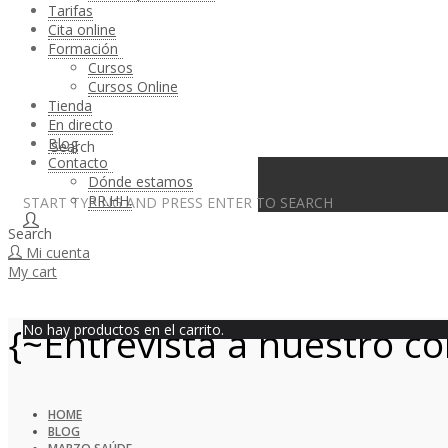
Tarifas
Cita online
Formación
Cursos
Cursos Online
Tienda
En directo
Blog
Search
Contacto
Dónde estamos
RR.HH.
START TYPING AND PRESS ENTER TO SEARCH
Search
Mi cuenta
My cart
{~Entrevista a nuestro c
No hay productos en el carrito.
HOME
BLOG