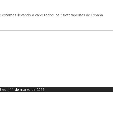
e estamos llevando a cabo todos los fisioterapeutas de España.
 ed -}
11 de marzo de 2019