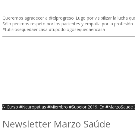
Queremos agradecer a @elprogreso_Lugo por visibilizar la lucha qu
Sólo pedimos respeto por los pacientes y empatía por la profesión.
#tufisiosequedaencasa #tupodologosequedaencasa
{- Curso #Neuropatias #Miembro #Supeior 2019. En #MarzoSaude 3
Newsletter Marzo Saúde