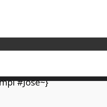
ompi #Jose~}