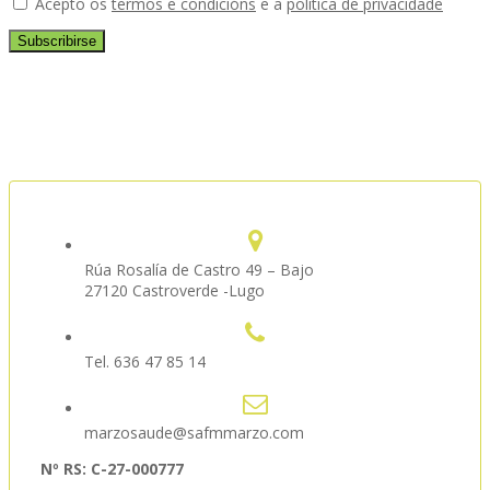
Acepto os
termos e condicións
e a
política de privacidade
Rúa Rosalía de Castro 49 – Bajo
27120 Castroverde -Lugo
Tel. 636 47 85 14
marzosaude@safmmarzo.com
Nº RS: C-27-000777