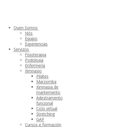
Quen Somos
Nós
Equipo
Experiencias
Servizos
Fisioterapia
Podoloxia
Enfermería
Ximnasio
Pilates
Marzomba
Ximnasia de
mantemento
Adestramento
funcional
Ciclo virtual
Stretching
GAP
Cursos e formación