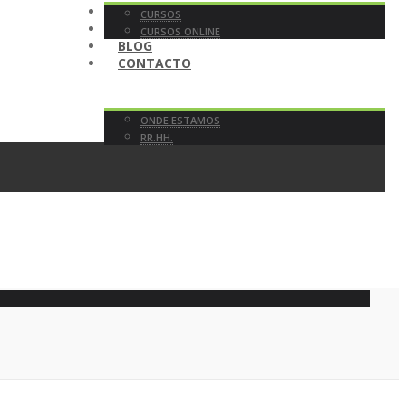
TENDA
CURSOS
EN DIRECTO
CURSOS ONLINE
BLOG
CONTACTO
ONDE ESTAMOS
RR.HH.