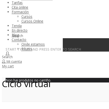
Tarifas
Cita online
Formación
Cursos
Cursos Online
Tenda
En directo
Blog
Search
Contacto
Onde estamos
RR.HH.
START TYPING AND PRESS ENTER TO SEARCH
Search
Mi cuenta
My cart
Ciclo virtual
Non hai produtos no carriño.