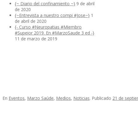
{~ Diario del confinamiento ~}
9 de abril
de 2020
{~Entrevista a nuestro compi #Jose~}
1
de abril de 2020
{- Curso #Neuropatias #Miembro
#Supeior 2019. En #MarzoSaude 3 ed -}
11 de marzo de 2019
En
Eventos
,
Marzo Saúde
,
Medios
,
Noticias
.
Publicado
21 de septi