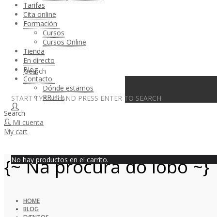
Tarifas
Cita online
Formación
Cursos
Cursos Online
Tienda
En directo
Blog
Search
Contacto
Dónde estamos
RR.HH.
START TYPING AND PRESS ENTER TO SEARCH
Search
Mi cuenta
My cart
{~ Na procura do lobo ~}
No hay productos en el carrito.
HOME
BLOG