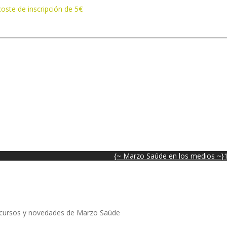
coste de inscripción de 5€
{~ Marzo Saúde en los medios ~}
os cursos y novedades de Marzo Saúde