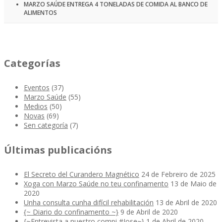
MARZO SAÚDE ENTREGA 4 TONELADAS DE COMIDA AL BANCO DE
ALIMENTOS
Categorías
Eventos
(37)
Marzo Saúde
(55)
Medios
(50)
Novas
(69)
Sen categoría
(7)
Últimas publicacións
El Secreto del Curandero Magnético
24 de Febreiro de 2025
Xoga con Marzo Saúde no teu confinamento
13 de Maio de
2020
Unha consulta cunha difícil rehabilitación
13 de Abril de 2020
{~ Diario do confinamento ~}
9 de Abril de 2020
{~Entrevista a nuestro compi #Jose~}
1 de Abril de 2020