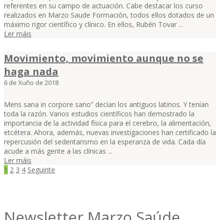
referentes en su campo de actuación. Cabe destacar los curso
realizados en Marzo Saude Formación, todos ellos dotados de un
máximo rigor científico y clínico. En ellos, Rubén Tovar ...
Ler máis
Movimiento, movimiento aunque no se
haga nada
6 de Xuño de 2018
Mens sana in corpore sano” decían los antiguos latinos. Y tenían
toda la razón. Varios estudios científicos han demostrado la
importancia de la actividad física para el cerebro, la alimentación,
etcétera. Ahora, además, nuevas investigaciones han certificado la
repercusión del sedentarismo en la esperanza de vida. Cada día
acude a más gente a las clínicas ...
Ler máis
Paxinación
1
2
3
4
Seguinte
de
entradas
Newsletter Marzo Saúde