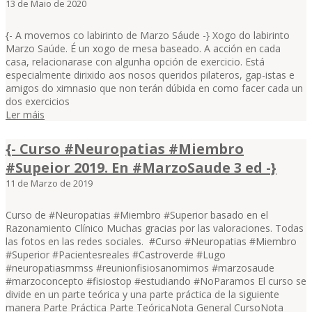
13 de Maio de 2020
{- A movernos co labirinto de Marzo Sáude -} Xogo do labirinto
Marzo Saúde. É un xogo de mesa baseado. A acción en cada
casa, relacionarase con algunha opción de exercicio. Está
especialmente dirixido aos nosos queridos pilateros, gap-istas e
amigos do ximnasio que non terán dúbida en como facer cada un
dos exercicios
Ler máis
{- Curso #Neuropatias #Miembro
#Supeior 2019. En #MarzoSaude 3 ed -}
11 de Marzo de 2019
Curso de #Neuropatias #Miembro #Superior basado en el
Razonamiento Clínico Muchas gracias por las valoraciones. Todas
las fotos en las redes sociales. #Curso #Neuropatias #Miembro
#Superior #Pacientesreales #Castroverde #Lugo
#neuropatiasmmss #reunionfisiosanomimos #marzosaude
#marzoconcepto #fisiostop #estudiando #NoParamos El curso se
divide en un parte teórica y una parte práctica de la siguiente
manera Parte Práctica Parte TeóricaNota General CursoNota