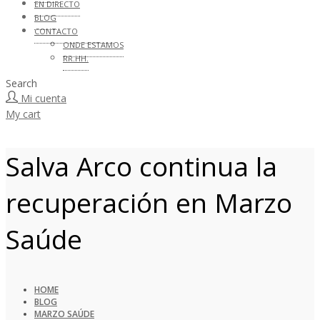
EN DIRECTO
BLOG
CONTACTO
ONDE ESTAMOS
RR.HH.
Search
Mi cuenta
My cart
Salva Arco continua la
recuperación en Marzo
Saúde
HOME
BLOG
MARZO SAÚDE