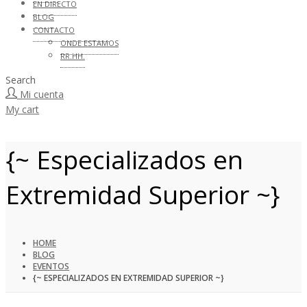
EN DIRECTO
BLOG
CONTACTO
ONDE ESTAMOS
RR.HH.
Search
Mi cuenta
My cart
{~ Especializados en
Extremidad Superior ~}
HOME
BLOG
EVENTOS
{~ ESPECIALIZADOS EN EXTREMIDAD SUPERIOR ~}