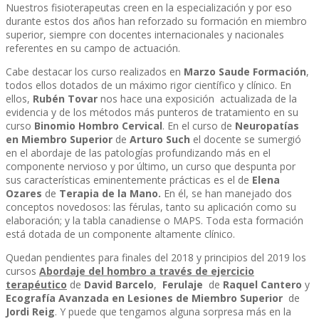
Nuestros fisioterapeutas creen en la especialización y por eso
durante estos dos años han reforzado su formación en miembro
superior, siempre con docentes internacionales y nacionales
referentes en su campo de actuación.
Cabe destacar los curso realizados en
Marzo Saude Formación
,
todos ellos dotados de un máximo rigor científico y clínico. En
ellos,
Rubén Tovar
nos hace una exposición actualizada de la
evidencia y de los métodos más punteros de tratamiento en su
curso
Binomio Hombro Cervical
. En el curso de
Neuropatías
en Miembro Superior
de
Arturo Such
el docente se sumergió
en el abordaje de las patologías profundizando más en el
componente nervioso y por último, un curso que despunta por
sus características eminentemente prácticas es el de
Elena
Ozares
de
Terapia de la Mano.
En él, se han manejado dos
conceptos novedosos: las férulas, tanto su aplicación como su
elaboración; y la tabla canadiense o MAPS. Toda esta formación
está dotada de un componente altamente clínico.
Quedan pendientes para finales del 2018 y principios del 2019 los
cursos
Abordaje del hombro
a través de ejercicio
terapéutico
de
David Barcelo
,
Ferulaje
de
Raquel Cantero
y
Ecografía Avanzada en Lesiones de Miembro Superior
de
Jordi Reig
. Y puede que tengamos alguna sorpresa más en la