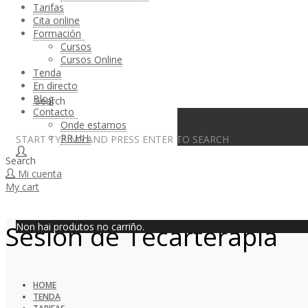
Tarifas
Cita online
Formación
Cursos
Cursos Online
Tenda
En directo
Blog
Search
Contacto
Onde estamos
RR.HH.
START TYPING AND PRESS ENTER TO SEARCH
Search
Mi cuenta
My cart
Sesión de Tecarterapia
Non hai produtos no carriño.
HOME
TENDA