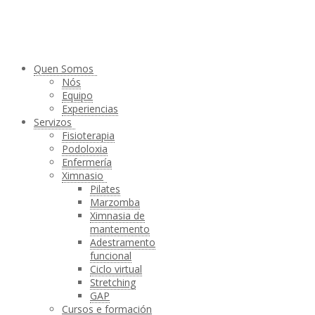
Quen Somos
Nós
Equipo
Experiencias
Servizos
Fisioterapia
Podoloxia
Enfermería
Ximnasio
Pilates
Marzomba
Ximnasia de
mantemento
Adestramento
funcional
Ciclo virtual
Stretching
GAP
Cursos e formación