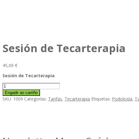
Sesión de Tecarterapia
45,00
€
Sesión de Tecarterapia
Sesión
de
Engadir ao carriño
Tecarterapia
SKU:
1009
Categorías:
Tarifas
,
Tecarterapia
Etiquetas:
Podoloxía
,
Ta
cantidade