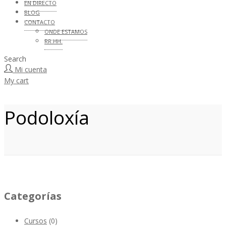
EN DIRECTO
BLOG
CONTACTO
ONDE ESTAMOS
RR.HH.
Search
Mi cuenta
My cart
Podoloxía
Categorías
Cursos
(0)