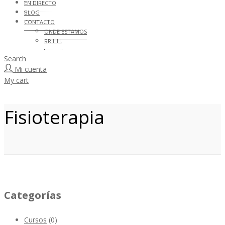
EN DIRECTO
BLOG
CONTACTO
ONDE ESTAMOS
RR.HH.
Search
Mi cuenta
My cart
Fisioterapia
Categorías
Cursos
(0)